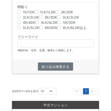
間取り
1K/1DK
1LK/1LDK
2K/2DK
2LK/2LDK
3K/3DK
3LK/3LDK
4K/4DK
4LK/4LDK
5K/5DK
5LK/5LDK
6K/6DK
6LK/6LDK以上
フリーワード
※物件No、住所、交通、備考から検索します。
絞り込み検索する
前へ
1
次へ
全
6
件中
1
〜
6
件を表示
中古マンション