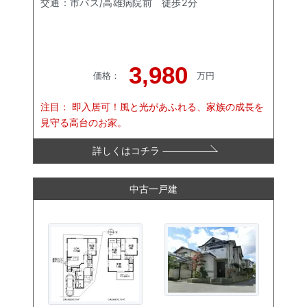
交通：
市バス/高雄病院前
徒歩
2
分
3,980
価格
：
万円
注目：
即入居可！風と光があふれる、家族の成長を
見守る高台のお家。
詳しくはコチラ
中古一戸建