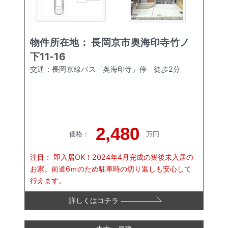
物件所在地：
長岡京市奥海印寺竹ノ
下11-16
交通：
長岡京線バス「奥海印寺」停
徒歩
2
分
2,480
価格
：
万円
注目：
即入居OK！2024年4月完成の築後未入居の
お家。前道6ｍのため駐車時の切り返しも安心して
行えます。
詳しくはコチラ