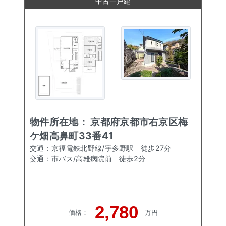
中古一戸建
物件所在地：
京都府京都市右京区梅
ケ畑高鼻町33番41
交通：
京福電鉄北野線/宇多野駅
徒歩
27
分
交通：
市バス/高雄病院前
徒歩
2
分
2,780
価格
：
万円