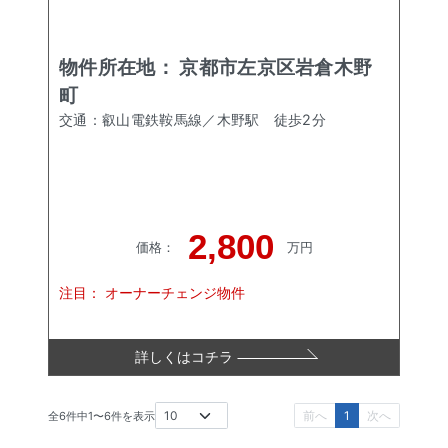
物件所在地：
京都市左京区岩倉木野
町
交通：
叡山電鉄鞍馬線／木野駅
徒歩
2
分
2,800
価格
：
万円
注目：
オーナーチェンジ物件
詳しくはコチラ
前へ
1
次へ
全
6
件中
1
〜
6
件を表示