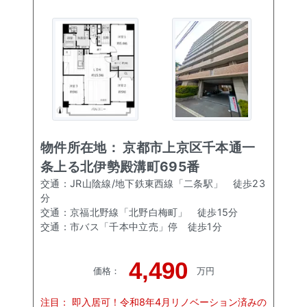
物件所在地：
京都市上京区千本通一
条上る北伊勢殿溝町695番
交通：
JR山陰線/地下鉄東西線「二条駅」
徒歩
23
分
交通：
京福北野線「北野白梅町」
徒歩
15
分
交通：
市バス「千本中立売」停
徒歩
1
分
4,490
価格
：
万円
注目：
即入居可！令和8年4月リノベーション済みの