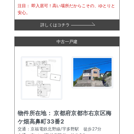
注目：
即入居可！高い場所だからこその、ゆとりと
安心。
詳しくはコチラ
中古一戸建
物件所在地：
京都府京都市右京区梅
ケ畑高鼻町33番2
交通：
京福電鉄北野線/宇多野駅
徒歩
27
分